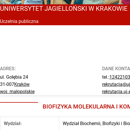
UNIWERSYTET JAGIELLOŃSKI W KRAKOWIE
Uczelnia
publiczna
ADRES:
DANE KONT
ul. Gołębia 24
tel.:
1242210
31-007
Kraków
rekrutacja@uj
woj. małopolskie
rekrutacja.uj.
BIOFIZYKA MOLEKULARNA I K
Wydział:
Wydział Biochemii, Biofizyki i Bi