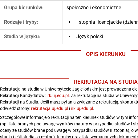
Grupa kierunków:
społeczne i ekonomiczne
Rodzaje i tryby:
I stopnia licencjackie (dzie
Studia w języku:
Język polski
OPIS KIERUNKU
REKRUTACJA NA STUDIA
Rekrutacja na studia w Uniwersytecie Jagiellońskim jest prowadzona ele
Rekrutacji Kandydatów:
irk.uj.edu.pl
. Za rekrutację na studia w Uniwers
Rekrutacji na Studia. Jeśli masz pytania związane z rekrutacją, skontakt
odwiedź strony:
rekrutacja.uj.edu.pl
i
irk.uj.edu.pl
.
Szczegółowe informacje o rekrutacji na ten kierunek studiów, w tym info
(np. lista branych pod uwagę wyników matury w przypadku studiów I stop
oceny ze studiów brane pod uwagę w przypadku studiów II stopnia), o wy
studia (jeśli studia są płatne), terminy oraz lista wymaganych dokument