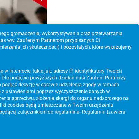
ycznego gromadzenia, wykorzystywania oraz przetwarzania
 nas ww. Zaufanym Partnerom przypisanych Ci
erzenia ich skuteczności) i pozostałych, które wskazujemy
Internecie, takie jak: adresy IP, identyfikatory Twoich
PORADNIKI
ie. Dla podjęcia powyższych działań nasi Zaufani Partnerzy
CIEKAWE KIERUNKI STUDIÓW
lub podjąć decyzję w sprawie udzielenia zgody w ramach
z ustawieniami poprzez wyczyszczenie danych w
DARMOWY KURS MATURALNY!
PORADNIKI
żenia sprzeciwu, złożenia skargi do organu nadzorczego na
 pliki cookies będą umieszczane w Twoim urządzeniu
IERUNKÓW STUDIÓW:
będącej załącznikiem do regulaminu:
Regulamin (zawiera
współpraca
patroni medialni