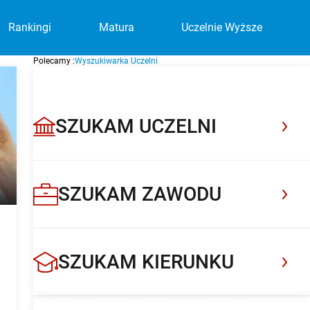
Rankingi
Matura
Uczelnie Wyższe
Polecamy :
Wyszukiwarka Uczelni
BAZA UCZELNI WYŻSZYCH
Uczelnia Społeczno-Medyczna w
POLECANA UCZELNIA
Warszawie
Dołącz do uczelni, która rozwija pasje i
SZUKAM UCZELNI
przygotowuje do przyszłości
Sprawdź
SZUKAM ZAWODU
SZUKAM KIERUNKU
POLECANE UCZELNIE