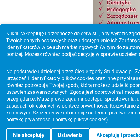
Kliknij "Akceptuję i przechodzę do serwisu", aby wyrazić z
Twoich danych osobowych oraz udostępnienie ich Zaufanych
identyfikatorów w celach marketingowych (w tym do zautoma
poniżej. Możesz również podjąć decyzję w sprawie udziel
KATALOG UCZELNI WYŻSZYC
Na podstawie udzielonej przez Ciebie zgody Studiowac.pl, Za
NAJLEPSZE UCZELNIE WYŻSZE NA
PORADNIKI
urządzeń i identyfikatory plików cookies oraz inne przypisan
ŚWIECIE
również potrzebują Twojej zgody, którą możesz udzielić popr
ustawień zaawansowanych. Zgoda jest dobrowolna i możes
JAK ZDAĆ MATURĘ?
PORADNIKI
przeglądarce. Masz prawo żądania dostępu, sprostowania, us
zasadach określonych w polityce prywatności. Korzystanie 
ZOBACZ KATALOG U
końcowym. Szczegółowe informacje na temat przetwarzania
politykę prywatności i politykę plików cookies)
o nas
kontakt
reklam
Nie akceptuję
Ustawienia
Akceptuję i przech