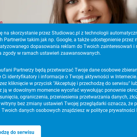
godę na skorzystanie przez Studiowac.pl z technologii automat
 Partnerów takim jak np. Google, a także udostępnienie przez
­tyzo­wanego dopasowania reklam do Twoich zainteresowań i mi
enia zgody w ramach ustawień zaawansowanych.
H
ufani Partnerzy będą przetwarzać Twoje dane osobowe zbierane w 
PORADNIKI
e Ci identyfikatory i informacje o Twojej aktywności w Internec
EFEKTYWNA NAUKA
zez kliknięcie w przycisk "Akceptuję i przechodzę do serwisu" 
z ją w dowolnym momencie wycofać wywołując ponownie okno 
STRES NA MATURZE
PORADNIKI
unięcia, ograniczenia, przeniesienia przetwarzania danych, zło
z witryny bez zmiany ustawień Twojej przeglądarki oznacza, że
CZELNI WYŻSZYCH I BAZĘ K
 Twoich danych osobowych znajdziesz w polityce prywatności 
a
promocja uczelni
regulamin
odzę do serwisu
Copyright 2006-2026 © Studiowac.pl. Wszystkie prawa zastrzeżone.