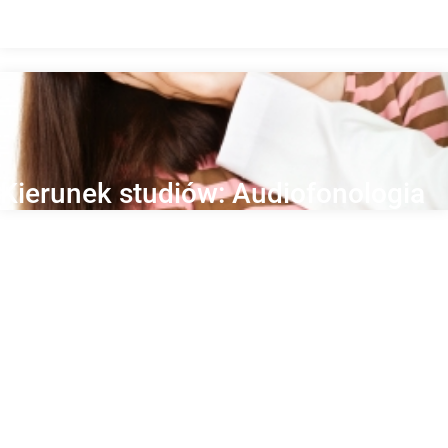
Kierunek studiów: Audiofonologia