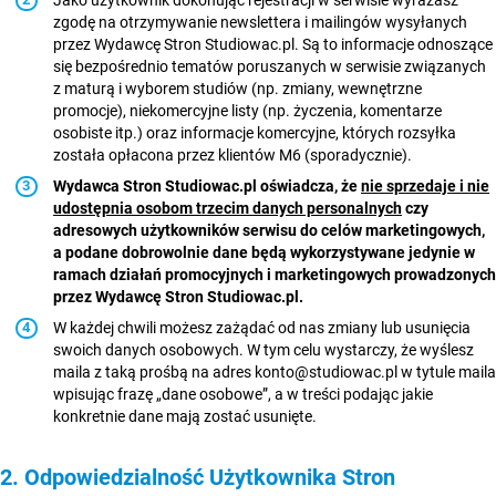
Jako użytkownik dokonując rejestracji w serwisie wyrażasz
zgodę na otrzymywanie newslettera i mailingów wysyłanych
przez Wydawcę Stron Studiowac.pl. Są to informacje odnoszące
się bezpośrednio tematów poruszanych w serwisie związanych
z maturą i wyborem studiów (np. zmiany, wewnętrzne
promocje), niekomercyjne listy (np. życzenia, komentarze
osobiste itp.) oraz informacje komercyjne, których rozsyłka
została opłacona przez klientów M6 (sporadycznie).
Wydawca Stron Studiowac.pl oświadcza, że
nie sprzedaje i nie
udostępnia osobom trzecim danych personalnych
czy
adresowych użytkowników serwisu do celów marketingowych,
a podane dobrowolnie dane będą wykorzystywane jedynie w
ramach działań promocyjnych i marketingowych prowadzonych
przez Wydawcę Stron Studiowac.pl.
W każdej chwili możesz zażądać od nas zmiany lub usunięcia
swoich danych osobowych. W tym celu wystarczy, że wyślesz
maila z taką prośbą na adres konto@studiowac.pl w tytule maila
wpisując frazę „dane osobowe”, a w treści podając jakie
konkretnie dane mają zostać usunięte.
2. Odpowiedzialność Użytkownika Stron