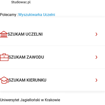
Studiowac.pl.
Polecamy :
Wyszukiwarka Uczelni
BAZA UCZELNI WYŻSZYCH
Uczelnia Społeczno-Medyczna w Warszawie
POLECANA UCZELNIA
Dołącz do uczelni, która rozwija pasje i przygotowuje do
przyszłości
SZUKAM UCZELNI
Sprawdź
SZUKAM ZAWODU
SZUKAM KIERUNKU
POLECANE UCZELNIE WYŻSZE
Uniwersytet Jagielloński w Krakowie