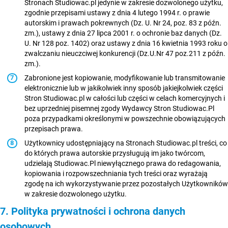
Stronach Studiowac.pl jedynie w zakresie dozwolonego użytku,
zgodnie przepisami ustawy z dnia 4 lutego 1994 r. o prawie
autorskim i prawach pokrewnych (Dz. U. Nr 24, poz. 83 z późn.
zm.), ustawy z dnia 27 lipca 2001 r. o ochronie baz danych (Dz.
U. Nr 128 poz. 1402) oraz ustawy z dnia 16 kwietnia 1993 roku o
zwalczaniu nieuczciwej konkurencji (Dz.U.Nr 47 poz.211 z późn.
zm.).
Zabronione jest kopiowanie, modyfikowanie lub transmitowanie
elektronicznie lub w jakikolwiek inny sposób jakiejkolwiek części
Stron Studiowac.pl w całości lub części w celach komercyjnych i
bez uprzedniej pisemnej zgody Wydawcy Stron Studiowac.Pl
poza przypadkami określonymi w powszechnie obowiązujących
przepisach prawa.
Użytkownicy udostępniający na Stronach Studiowac.pl treści, co
do których prawa autorskie przysługują im jako twórcom,
udzielają Studiowac.Pl niewyłącznego prawa do redagowania,
kopiowania i rozpowszechniania tych treści oraz wyrażają
zgodę na ich wykorzystywanie przez pozostałych Użytkowników
w zakresie dozwolonego użytku.
7. Polityka prywatności i ochrona danych
osobowych