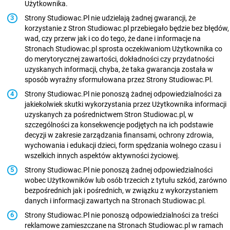
Użytkownika.
Strony Studiowac.Pl nie udzielają żadnej gwarancji, że
korzystanie z Stron Studiowac.pl przebiegało będzie bez błędów,
wad, czy przerw jak i co do tego, że dane i informacje na
Stronach Studiowac.pl sprosta oczekiwaniom Użytkownika co
do merytorycznej zawartości, dokładności czy przydatności
uzyskanych informacji, chyba, że taka gwarancja została w
sposób wyraźny sformułowana przez Strony Studiowac.Pl.
Strony Studiowac.Pl nie ponoszą żadnej odpowiedzialności za
jakiekolwiek skutki wykorzystania przez Użytkownika informacji
uzyskanych za pośrednictwem Stron Studiowac.pl, w
szczególności za konsekwencje podjętych na ich podstawie
decyzji w zakresie zarządzania finansami, ochrony zdrowia,
wychowania i edukacji dzieci, form spędzania wolnego czasu i
wszelkich innych aspektów aktywności życiowej.
Strony Studiowac.Pl nie ponoszą żadnej odpowiedzialności
wobec Użytkowników lub osób trzecich z tytułu szkód, zarówno
bezpośrednich jak i pośrednich, w związku z wykorzystaniem
danych i informacji zawartych na Stronach Studiowac.pl.
Strony Studiowac.Pl nie ponoszą odpowiedzialności za treści
reklamowe zamieszczane na Stronach Studiowac.pl w ramach