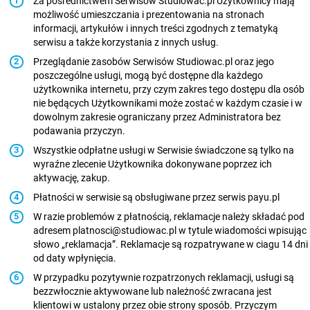
Za pośrednictwem Serwisów Studiowac.pl Użytkownicy mają
możliwość umieszczania i prezentowania na stronach
informacji, artykułów i innych treści zgodnych z tematyką
serwisu a także korzystania z innych usług.
Przeglądanie zasobów Serwisów Studiowac.pl oraz jego
poszczególne usługi, mogą być dostępne dla każdego
użytkownika internetu, przy czym zakres tego dostępu dla osób
nie będących Użytkownikami może zostać w każdym czasie i w
dowolnym zakresie ograniczany przez Administratora bez
podawania przyczyn.
Wszystkie odpłatne usługi w Serwisie świadczone są tylko na
wyraźne zlecenie Użytkownika dokonywane poprzez ich
aktywację, zakup.
Płatności w serwisie są obsługiwane przez serwis payu.pl
W razie problemów z płatnością, reklamacje należy składać pod
adresem platnosci@studiowac.pl w tytule wiadomości wpisując
słowo „reklamacja”. Reklamacje są rozpatrywane w ciagu 14 dni
od daty wpłynięcia.
W przypadku pozytywnie rozpatrzonych reklamacji, usługi są
bezzwłocznie aktywowane lub należność zwracana jest
klientowi w ustalony przez obie strony sposób. Przyczym