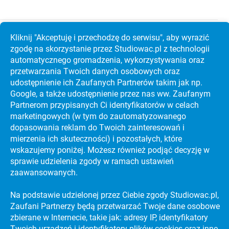
Kliknij "Akceptuję i przechodzę do serwisu", aby wyrazić
zgodę na skorzystanie przez Studiowac.pl z technologii
Studia w Holandii po maturze? Sprawdź Maastricht
automatycznego gromadzenia, wykorzystywania oraz
University, koszty i rekrutację krok po kroku
przetwarzania Twoich danych osobowych oraz
udostępnienie ich Zaufanych Partnerów takim jak np.
Google, a także udostępnienie przez nas ww. Zaufanym
Partnerom przypisanych Ci identyfikatorów w celach
marketingowych (w tym do zautoma­tyzo­wanego
dopasowania reklam do Twoich zainteresowań i
mierzenia ich skuteczności) i pozostałych, które
wskazujemy poniżej. Możesz również podjąć decyzję w
sprawie udzielenia zgody w ramach ustawień
zaawansowanych.
Na podstawie udzielonej przez Ciebie zgody Studiowac.pl,
Zaufani Partnerzy będą przetwarzać Twoje dane osobowe
KATALOG UCZELNI WYŻSZYCH
zbierane w Internecie, takie jak: adresy IP, identyfikatory
PREVIEW SECTION
Twoich urządzeń i identyfikatory plików cookies oraz inne