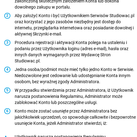
zakończoną skutecznym założeniem Konta lub dokona
dowolnego zakupu w portalu.
Aby założyć Konto i być Użytkownikiem Serwisów Studiowac.pl
oraz korzystać z jego zasobów niezbędny jest dostęp do
internetu, przeglądarka internetowa oraz posiadanie dowolnej i
aktywnej Skrzynki e-mail.
Procedura rejestracji i aktywacji Konta polega na ustaleniu i
podaniu przez Użytkownika loginu (adres e-mail), hasła oraz
innych danych wymaganych przez Wydawcę Stron
Studiowac.pl.
Jedna osoba/podmiot może mieć tylko jedno Konto w Serwisie.
Niedozwolone jest cedowanie lub udostępnianie Konta innym
osobom, bez wyraźnej zgody Administratora.
W przypadku stwierdzenia przez Administratora, iż Użytkownik
narusza postanowienia Regulaminu, Administrator może
zablokować Konto lub poszczególne usługi.
Konto może zostać usunięte przez Administratora bez
jakichkolwiek uprzedzeń, co spowoduje całkowite i bezpowrotne
usunięcie Konta, jeżeli Administrator stwierdzi, iż:
Użytkownik narusza postanowienia Regulaminu.