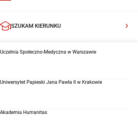
droga może być także dla Ciebie, opowiem Ci, jak
wyglądało to podczas ostatniego […]
SZUKAM KIERUNKU
POLECANE UCZELNIE WYŻSZE
Uczelnia Społeczno-Medyczna w Warszawie
Uniwersytet Papieski Jana Pawła II w Krakowie
Akademia Humanitas