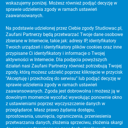
wskazujemy poniżej. Możesz również podjąć decyzję w
sprawie udzielenia zgody w ramach ustawień
zaawansowanych.
Na podstawie udzielonej przez Ciebie zgody Studiowac.pl,
Zaufani Partnerzy będą przetwarzać Twoje dane osobowe
zbierane w Internecie, takie jak: adresy IP, identyfikatory
KATALOG UCZELNI WYŻSZYCH
Twoich urządzeń i identyfikatory plików cookies oraz inne
PREVIEW SECTION
przypisane Ci identyfikatory i informacje o Twojej
aktywności w Internecie. Dla podjęcia powyższych
działań nasi Zaufani Partnerzy również potrzebują Twojej
zgody, którą możesz udzielić poprzez kliknięcie w przycisk
PORADNIKI
STRES NA MATURZE
"Akceptuję i przechodzę do serwisu" lub podjąć decyzję w
sprawie udzielenia zgody w ramach ustawień
PORADNIKI
CIEKAWE KIERUNKI STUDIÓW
zaawansowanych. Zgoda jest dobrowolna i możesz ją w
PORADNIKI
dowolnym momencie wycofać wywołując ponownie okno
JAK ZDAĆ MATURĘ?
z ustawieniami poprzez wyczyszczenie danych w
PORADNIKI
EFEKTYWNA NAUKA
przeglądarce. Masz prawo żądania dostępu,
sprostowania, usunięcia, ograniczenia, przeniesienia
PORADNIKI
NAJLEPSZE UCZELNIE WYŻSZE NA ŚWIECIE
przetwarzania danych, złożenia sprzeciwu, złożenia skargi