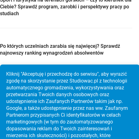
Ciebie? Sprawdź program, zarobki i perspektywy pracy po
studiach
Po których uczelniach zarabia się najwięcej? Sprawdź
najnowszy ranking wynagrodzeń absolwentów
Kliknij "Akceptuję i przechodzę do serwisu", aby wyrazić
zgodę na skorzystanie przez Studiowac.pl z technologii
automatycznego gromadzenia, wykorzystywania oraz
Studia w Holandii po maturze? Sprawdź Maastricht
przetwarzania Twoich danych osobowych oraz
University, koszty i rekrutację krok po kroku
udostępnienie ich Zaufanych Partnerów takim jak np.
Google, a także udostępnienie przez nas ww. Zaufanym
Partnerom przypisanych Ci identyfikatorów w celach
marketingowych (w tym do zautoma­tyzo­wanego
dopasowania reklam do Twoich zainteresowań i
mierzenia ich skuteczności) i pozostałych, które