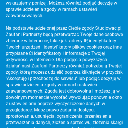
wskazujemy poniżej. Możesz również podjąć decyzję w
sprawie udzielenia zgody w ramach ustawień
zaawansowanych.
Na podstawie udzielonej przez Ciebie zgody Studiowac.pl,
Zaufani Partnerzy będą przetwarzać Twoje dane osobowe
zbierane w Internecie, takie jak: adresy IP, identyfikatory
KATALOG UCZELNI WYŻSZYCH
Twoich urządzeń i identyfikatory plików cookies oraz inne
PREVIEW SECTION
przypisane Ci identyfikatory i informacje o Twojej
aktywności w Internecie. Dla podjęcia powyższych
działań nasi Zaufani Partnerzy również potrzebują Twojej
zgody, którą możesz udzielić poprzez kliknięcie w przycisk
PORADNIKI
STRES NA MATURZE
"Akceptuję i przechodzę do serwisu" lub podjąć decyzję w
sprawie udzielenia zgody w ramach ustawień
PORADNIKI
JAK ZDAĆ MATURĘ?
zaawansowanych. Zgoda jest dobrowolna i możesz ją w
PORADNIKI
dowolnym momencie wycofać wywołując ponownie okno
CIEKAWE KIERUNKI STUDIÓW
z ustawieniami poprzez wyczyszczenie danych w
PORADNIKI
EFEKTYWNA NAUKA
przeglądarce. Masz prawo żądania dostępu,
sprostowania, usunięcia, ograniczenia, przeniesienia
PORADNIKI
DARMOWY KURS MATURALNY!
przetwarzania danych, złożenia sprzeciwu, złożenia skargi