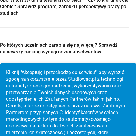
Ciebie? Sprawdź program, zarobki i perspektywy pracy po
studiach
Po których uczelniach zarabia się najwięcej? Sprawdź
najnowszy ranking wynagrodzeń absolwentów
Kliknij "Akceptuję i przechodzę do serwisu", aby wyrazić
zgodę na skorzystanie przez Studiowac.pl z technologii
automatycznego gromadzenia, wykorzystywania oraz
Studia w Holandii po maturze? Sprawdź Maastricht
przetwarzania Twoich danych osobowych oraz
University, koszty i rekrutację krok po kroku
udostępnienie ich Zaufanych Partnerów takim jak np.
Google, a także udostępnienie przez nas ww. Zaufanym
Partnerom przypisanych Ci identyfikatorów w celach
marketingowych (w tym do zautoma­tyzo­wanego
dopasowania reklam do Twoich zainteresowań i
mierzenia ich skuteczności) i pozostałych, które