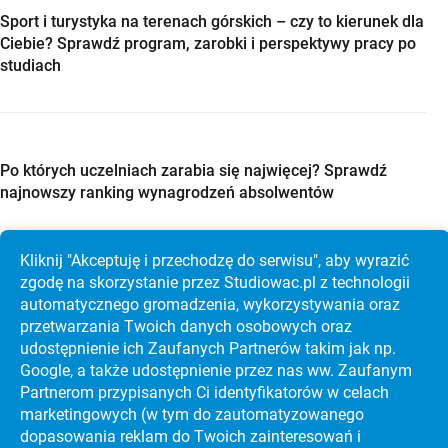
Sport i turystyka na terenach górskich – czy to kierunek dla
Ciebie? Sprawdź program, zarobki i perspektywy pracy po
studiach
Po których uczelniach zarabia się najwięcej? Sprawdź
najnowszy ranking wynagrodzeń absolwentów
Kliknij "Akceptuję i przechodzę do serwisu", aby wyrazić
zgodę na skorzystanie przez Studiowac.pl z technologii
automatycznego gromadzenia, wykorzystywania oraz
Studia w Holandii po maturze? Sprawdź Maastricht
przetwarzania Twoich danych osobowych oraz
University, koszty i rekrutację krok po kroku
udostępnienie ich Zaufanych Partnerów takim jak np.
Google, a także udostępnienie przez nas ww. Zaufanym
Partnerom przypisanych Ci identyfikatorów w celach
marketingowych (w tym do zautoma­tyzo­wanego
dopasowania reklam do Twoich zainteresowań i