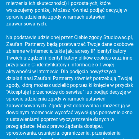
mierzenia ich skuteczności) i pozostałych, które
wskazujemy poniżej. Możesz również podjąć decyzję w
sprawie udzielenia zgody w ramach ustawień
zaawansowanych.
Na podstawie udzielonej przez Ciebie zgody Studiowac.pl,
Zaufani Partnerzy będą przetwarzać Twoje dane osobowe
zbierane w Internecie, takie jak: adresy IP, identyfikatory
KATALOG UCZELNI WYŻSZYCH
Twoich urządzeń i identyfikatory plików cookies oraz inne
PREVIEW SECTION
przypisane Ci identyfikatory i informacje o Twojej
aktywności w Internecie. Dla podjęcia powyższych
działań nasi Zaufani Partnerzy również potrzebują Twojej
zgody, którą możesz udzielić poprzez kliknięcie w przycisk
PORADNIKI
JAK ZDAĆ MATURĘ?
"Akceptuję i przechodzę do serwisu" lub podjąć decyzję w
sprawie udzielenia zgody w ramach ustawień
PORADNIKI
STRES NA MATURZE
zaawansowanych. Zgoda jest dobrowolna i możesz ją w
PORADNIKI
dowolnym momencie wycofać wywołując ponownie okno
DARMOWY KURS MATURALNY!
z ustawieniami poprzez wyczyszczenie danych w
PORADNIKI
EFEKTYWNA NAUKA
przeglądarce. Masz prawo żądania dostępu,
sprostowania, usunięcia, ograniczenia, przeniesienia
PORADNIKI
NAJLEPSZE UCZELNIE WYŻSZE NA ŚWIECIE