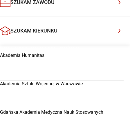
SZUKAM ZAWODU
lepszy start finansowy. Sprawdziłam najnowsze
publicznie dostępne dane Sedlak & Sedlak dotyczące
absolwentów uczelni wyższych, wcześniejsze pełne […]
SZUKAM KIERUNKU
POLECANE UCZELNIE WYŻSZE
Akademia Humanitas
Akademia Sztuki Wojennej w Warszawie
Gdańska Akademia Medyczna Nauk Stosowanych