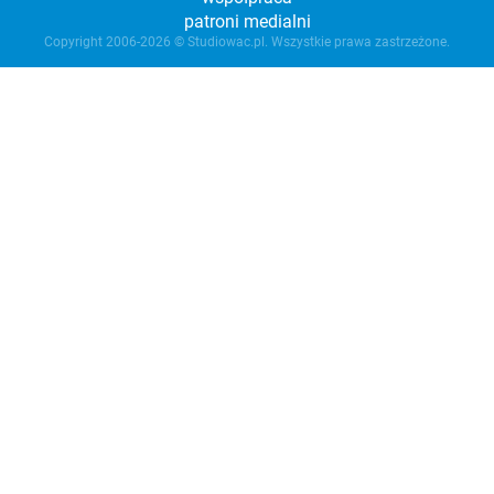
patroni medialni
Copyright 2006-2026 © Studiowac.pl. Wszystkie prawa zastrzeżone.