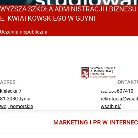
WYŻSZA SZKOŁA ADMINISTRACJI I BIZNESU 
E. KWIATKOWSKIEGO W GDYNI
Uczelnia
niepubliczna
ADRES:
DANE KONTAKT
kielecka 7
tel.:
586607410
81-303
Gdynia
rekrutacja@wsaib
woj. pomorskie
wsaib.pl/
MARKETING I PR W INTERNEC