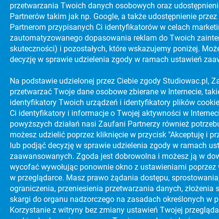
przetwarzania Twoich danych osobowych oraz udostępnieni
Partnerów takim jak np. Google, a także udostępnienie prz
Partnerom przypisanych Ci identyfikatorów w celach marke
zautoma­tyzo­wanego dopasowania reklam do Twoich zainter
skuteczności) i pozostałych, które wskazujemy poniżej. Moż
decyzję w sprawie udzielenia zgody w ramach ustawień za
Na podstawie udzielonej przez Ciebie zgody Studiowac.pl, Z
przetwarzać Twoje dane osobowe zbierane w Internecie, takie 
identyfikatory Twoich urządzeń i identyfikatory plików cooki
Ci identyfikatory i informacje o Twojej aktywności w Internec
powyższych działań nasi Zaufani Partnerzy również potrzebu
możesz udzielić poprzez kliknięcie w przycisk "Akceptuję i p
lub podjąć decyzję w sprawie udzielenia zgody w ramach us
zaawansowanych. Zgoda jest dobrowolna i możesz ją w d
wycofać wywołując ponownie okno z ustawieniami poprzez
w przeglądarce. Masz prawo żądania dostępu, sprostowania,
ograniczenia, przeniesienia przetwarzania danych, złożenia 
skargi do organu nadzorczego na zasadach określonych w po
Korzystanie z witryny bez zmiany ustawień Twojej przeglądar