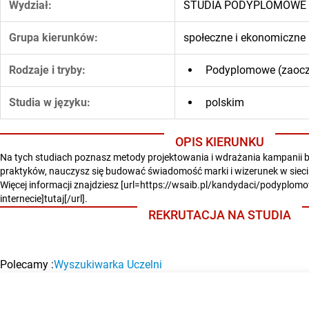
Wydział:
STUDIA PODYPLOMOWE
Grupa kierunków:
społeczne i ekonomiczne
Rodzaje i tryby:
Podyplomowe (zaocz
Studia w języku:
polskim
OPIS KIERUNKU
Na tych studiach poznasz metody projektowania i wdrażania kampanii
praktyków, nauczysz się budować świadomość marki i wizerunek w sieci
Więcej informacji znajdziesz [url=https://wsaib.pl/kandydaci/podyplom
internecie]tutaj[/url].
REKRUTACJA NA STUDIA
Polecamy :
Wyszukiwarka Uczelni
BAZA UCZELNI WYŻSZYCH
Studia w Holandii po maturze? Sprawdź Maastricht University, 
Aktualności maturalne
kroku