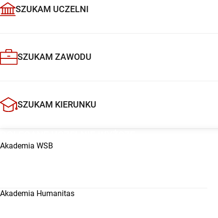
Studia w Holandii po maturze kuszą coraz więcej osób, a
SZUKAM UCZELNI
„aplikuj”, warto spokojnie sprawdzić, co naprawdę ozna
Maastricht University. Rok temu maturzyści, z którymi 
najczęściej bali się trzech rzeczy: czy polska matura wy
sobie po angielsku i czy budżet nie rozsypie się po pie
SZUKAM ZAWODU
tym artykule […]
SZUKAM KIERUNKU
POLECANE UCZELNIE WYŻSZE
Akademia WSB
Akademia Humanitas