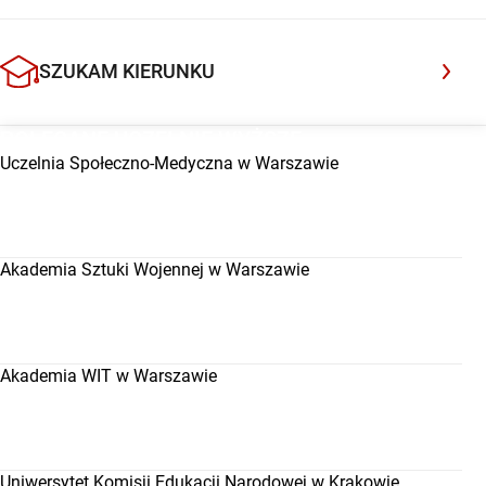
droga może być także dla Ciebie, opowiem Ci, jak
wyglądało to podczas ostatniego […]
SZUKAM KIERUNKU
POLECANE UCZELNIE WYŻSZE
Uczelnia Społeczno-Medyczna w Warszawie
Akademia Sztuki Wojennej w Warszawie
Akademia WIT w Warszawie
Uniwersytet Komisji Edukacji Narodowej w Krakowie