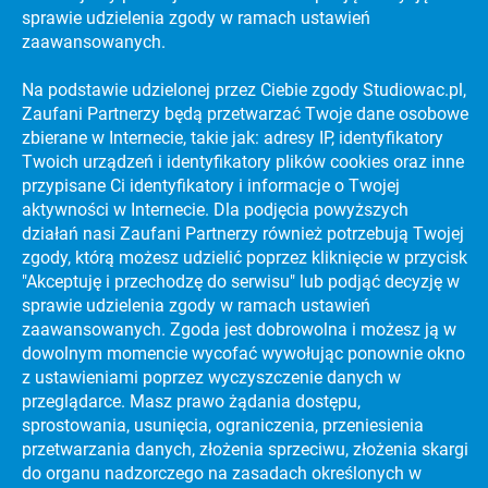
sprawie udzielenia zgody w ramach ustawień
zaawansowanych.
Na podstawie udzielonej przez Ciebie zgody Studiowac.pl,
Zaufani Partnerzy będą przetwarzać Twoje dane osobowe
zbierane w Internecie, takie jak: adresy IP, identyfikatory
KATALOG UCZELNI WYŻSZYCH
Twoich urządzeń i identyfikatory plików cookies oraz inne
PREVIEW SECTION
przypisane Ci identyfikatory i informacje o Twojej
aktywności w Internecie. Dla podjęcia powyższych
działań nasi Zaufani Partnerzy również potrzebują Twojej
zgody, którą możesz udzielić poprzez kliknięcie w przycisk
PORADNIKI
NAJLEPSZE UCZELNIE WYŻSZE NA ŚWIECIE
"Akceptuję i przechodzę do serwisu" lub podjąć decyzję w
PORADNIKI
sprawie udzielenia zgody w ramach ustawień
STRES NA MATURZE
zaawansowanych. Zgoda jest dobrowolna i możesz ją w
PORADNIKI
dowolnym momencie wycofać wywołując ponownie okno
DARMOWY KURS MATURALNY!
z ustawieniami poprzez wyczyszczenie danych w
PORADNIKI
JAK ZDAĆ MATURĘ?
przeglądarce. Masz prawo żądania dostępu,
sprostowania, usunięcia, ograniczenia, przeniesienia
PORADNIKI
CIEKAWE KIERUNKI STUDIÓW
przetwarzania danych, złożenia sprzeciwu, złożenia skargi
do organu nadzorczego na zasadach określonych w
PORADNIKI