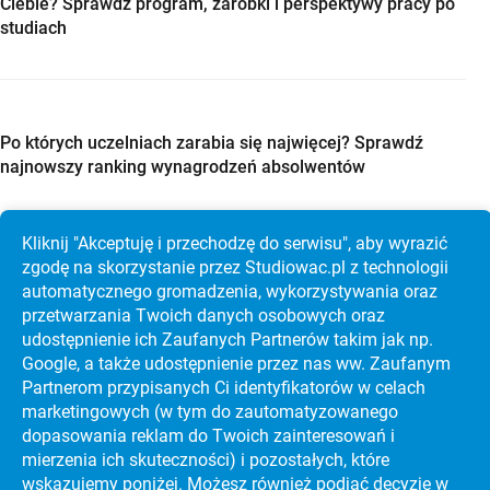
Ciebie? Sprawdź program, zarobki i perspektywy pracy po
studiach
Po których uczelniach zarabia się najwięcej? Sprawdź
najnowszy ranking wynagrodzeń absolwentów
Kliknij "Akceptuję i przechodzę do serwisu", aby wyrazić
zgodę na skorzystanie przez Studiowac.pl z technologii
automatycznego gromadzenia, wykorzystywania oraz
Studia w Holandii po maturze? Sprawdź Maastricht
przetwarzania Twoich danych osobowych oraz
University, koszty i rekrutację krok po kroku
udostępnienie ich Zaufanych Partnerów takim jak np.
Google, a także udostępnienie przez nas ww. Zaufanym
Partnerom przypisanych Ci identyfikatorów w celach
marketingowych (w tym do zautoma­tyzo­wanego
dopasowania reklam do Twoich zainteresowań i
mierzenia ich skuteczności) i pozostałych, które
wskazujemy poniżej. Możesz również podjąć decyzję w