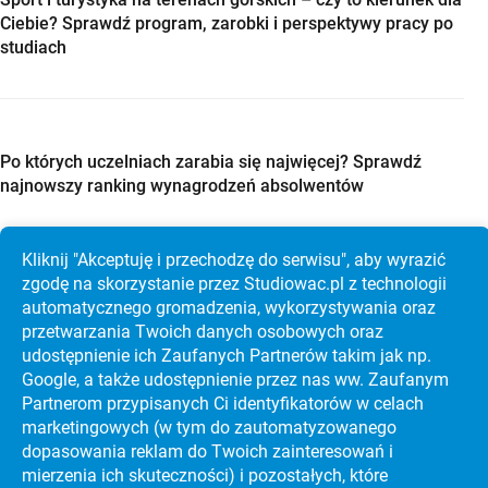
Ciebie? Sprawdź program, zarobki i perspektywy pracy po
studiach
Po których uczelniach zarabia się najwięcej? Sprawdź
najnowszy ranking wynagrodzeń absolwentów
Kliknij "Akceptuję i przechodzę do serwisu", aby wyrazić
zgodę na skorzystanie przez Studiowac.pl z technologii
automatycznego gromadzenia, wykorzystywania oraz
Studia w Holandii po maturze? Sprawdź Maastricht
przetwarzania Twoich danych osobowych oraz
University, koszty i rekrutację krok po kroku
udostępnienie ich Zaufanych Partnerów takim jak np.
Google, a także udostępnienie przez nas ww. Zaufanym
Partnerom przypisanych Ci identyfikatorów w celach
marketingowych (w tym do zautoma­tyzo­wanego
dopasowania reklam do Twoich zainteresowań i
mierzenia ich skuteczności) i pozostałych, które