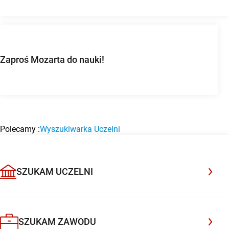
Zaproś Mozarta do nauki!
Polecamy :
Wyszukiwarka Uczelni
BAZA UCZELNI WYŻSZYCH
Uczelnia Społeczno-Medyczna w Warszawie
POLECANA UCZELNIA
Dołącz do uczelni, która rozwija pasje i przygotowuje do
przyszłości
SZUKAM UCZELNI
Sprawdź
SZUKAM ZAWODU