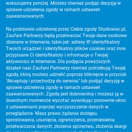
wskazujemy poniżej. Możesz również podjąć decyzję w
sprawie udzielenia zgody w ramach ustawień
zaawansowanych.
Na podstawie udzielonej przez Ciebie zgody Studiowac.pl,
Zaufani Partnerzy będą przetwarzać Twoje dane osobowe
zbierane w Internecie, takie jak: adresy IP, identyfikatory
KATALOG UCZELNI WYŻSZYCH
Twoich urządzeń i identyfikatory plików cookies oraz inne
PREVIEW SECTION
przypisane Ci identyfikatory i informacje o Twojej
aktywności w Internecie. Dla podjęcia powyższych
działań nasi Zaufani Partnerzy również potrzebują Twojej
zgody, którą możesz udzielić poprzez kliknięcie w przycisk
PORADNIKI
CIEKAWE KIERUNKI STUDIÓW
"Akceptuję i przechodzę do serwisu" lub podjąć decyzję w
sprawie udzielenia zgody w ramach ustawień
PORADNIKI
EFEKTYWNA NAUKA
zaawansowanych. Zgoda jest dobrowolna i możesz ją w
PORADNIKI
dowolnym momencie wycofać wywołując ponownie okno
NAJLEPSZE UCZELNIE WYŻSZE NA ŚWIECIE
z ustawieniami poprzez wyczyszczenie danych w
PORADNIKI
STRES NA MATURZE
przeglądarce. Masz prawo żądania dostępu,
sprostowania, usunięcia, ograniczenia, przeniesienia
PORADNIKI
DARMOWY KURS MATURALNY!
przetwarzania danych, złożenia sprzeciwu, złożenia skargi