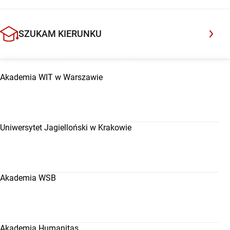
nie rozsypie się po pierwszym miesiącu. W tym artykule
[…]
SZUKAM KIERUNKU
POLECANE UCZELNIE WYŻSZE
Akademia WIT w Warszawie
Uniwersytet Jagielloński w Krakowie
Akademia WSB
Akademia Humanitas