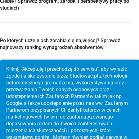
Ciebie? Sprawdź program, zarobki i perspektywy pracy po
studiach
Po których uczelniach zarabia się najwięcej? Sprawdź
najnowszy ranking wynagrodzeń absolwentów
Kliknij "Akceptuję i przechodzę do serwisu", aby wyrazić
zgodę na skorzystanie przez Studiowac.pl z technologii
automatycznego gromadzenia, wykorzystywania oraz
Studia w Holandii po maturze? Sprawdź Maastricht
przetwarzania Twoich danych osobowych oraz
University, koszty i rekrutację krok po kroku
udostępnienie ich Zaufanych Partnerów takim jak np.
Google, a także udostępnienie przez nas ww. Zaufanym
Partnerom przypisanych Ci identyfikatorów w celach
marketingowych (w tym do zautoma­tyzo­wanego
dopasowania reklam do Twoich zainteresowań i
mierzenia ich skuteczności) i pozostałych, które
wskazujemy poniżej. Możesz również podjąć decyzję w