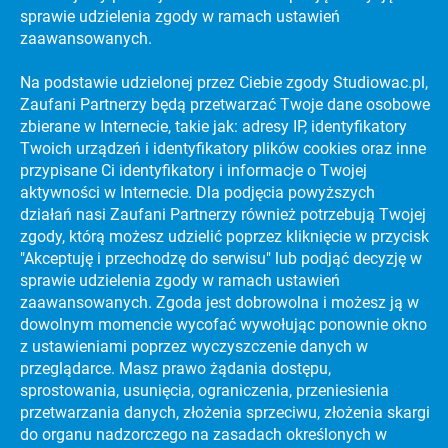
sprawie udzielenia zgody w ramach ustawień
zaawansowanych.
Na podstawie udzielonej przez Ciebie zgody Studiowac.pl,
Zaufani Partnerzy będą przetwarzać Twoje dane osobowe
zbierane w Internecie, takie jak: adresy IP, identyfikatory
KATALOG UCZELNI WYŻSZYCH
Twoich urządzeń i identyfikatory plików cookies oraz inne
PREVIEW SECTION
przypisane Ci identyfikatory i informacje o Twojej
aktywności w Internecie. Dla podjęcia powyższych
działań nasi Zaufani Partnerzy również potrzebują Twojej
zgody, którą możesz udzielić poprzez kliknięcie w przycisk
PORADNIKI
NAJLEPSZE UCZELNIE WYŻSZE NA ŚWIECIE
"Akceptuję i przechodzę do serwisu" lub podjąć decyzję w
PORADNIKI
sprawie udzielenia zgody w ramach ustawień
JAK ZDAĆ MATURĘ?
zaawansowanych. Zgoda jest dobrowolna i możesz ją w
PORADNIKI
dowolnym momencie wycofać wywołując ponownie okno
EFEKTYWNA NAUKA
z ustawieniami poprzez wyczyszczenie danych w
PORADNIKI
STRES NA MATURZE
przeglądarce. Masz prawo żądania dostępu,
sprostowania, usunięcia, ograniczenia, przeniesienia
PORADNIKI
CIEKAWE KIERUNKI STUDIÓW
przetwarzania danych, złożenia sprzeciwu, złożenia skargi
do organu nadzorczego na zasadach określonych w
PORADNIKI