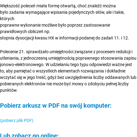
Większość poleceń miała formę otwartą, choć znaleźć można
było zadania wymagające wpisania pojedynczych słów, ale i takie,
których
poprawne wykonanie możliwe było poprzez zastosowanie
prawidłowych obliczeń np.
stopnia dysocjacji kwasu HX w informacji podanej do zadań 11. i 12.
Polecenie 21. sprawdzało umiejętności związane z procesem redukcji i
utleniania, z jednoczesną umiejętnością poprawnego stosowania zapisu
jonowo-elektronowego. W udzielaniu tego typu odpowiedzi ważne jest
to, aby pamiętać o wszystkich elementach rozwiązania i dokładnie
wczytać się w jego treść, gdyż bez uwzględnienia liczby oddawanych lub
pobieranych elektronów nie może być mowy o zdobyciu pełnej liczby
punktów.
Pobierz arkusz w PDF na swój komputer:
(pobierz plik PDF)
Lub zobacz go online: