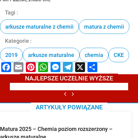
Tagi :
arkusze maturalne z chemii
matura z chemii
Kategorie :
2019
arkusze maturalne
chemia
CKE
Facebook
Email
Pinterest
WhatsApp
Messenger
Telegram
X
Share
NAJLEPSZE UCZELNIE WYŻSZE
ARTYKUŁY POWIĄZANE
Matura 2025 – Chemia poziom rozszerzony –
arkusze maturalne