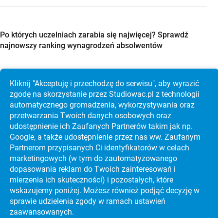
Po których uczelniach zarabia się najwięcej? Sprawdź
najnowszy ranking wynagrodzeń absolwentów
Kliknij "Akceptuję i przechodzę do serwisu", aby wyrazić
zgodę na skorzystanie przez Studiowac.pl z technologii
Studia w Holandii po maturze? Sprawdź Maastricht
automatycznego gromadzenia, wykorzystywania oraz
University, koszty i rekrutację krok po kroku
przetwarzania Twoich danych osobowych oraz
udostępnienie ich Zaufanych Partnerów takim jak np.
Google, a także udostępnienie przez nas ww. Zaufanym
Partnerom przypisanych Ci identyfikatorów w celach
marketingowych (w tym do zautoma­tyzo­wanego
dopasowania reklam do Twoich zainteresowań i
mierzenia ich skuteczności) i pozostałych, które
wskazujemy poniżej. Możesz również podjąć decyzję w
sprawie udzielenia zgody w ramach ustawień
zaawansowanych.