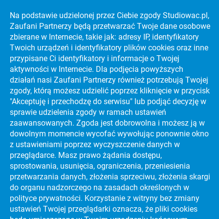
Na podstawie udzielonej przez Ciebie zgody Studiowac.pl,
Zaufani Partnerzy będą przetwarzać Twoje dane osobowe
KATALOG UCZELNI WYŻSZYCH
zbierane w Internecie, takie jak: adresy IP, identyfikatory
Twoich urządzeń i identyfikatory plików cookies oraz inne
PREVIEW SECTION
przypisane Ci identyfikatory i informacje o Twojej
aktywności w Internecie. Dla podjęcia powyższych
działań nasi Zaufani Partnerzy również potrzebują Twojej
PORADNIKI
NAJLEPSZE UCZELNIE WYŻSZE NA ŚWIECIE
zgody, którą możesz udzielić poprzez kliknięcie w przycisk
"Akceptuję i przechodzę do serwisu" lub podjąć decyzję w
PORADNIKI
STRES NA MATURZE
sprawie udzielenia zgody w ramach ustawień
zaawansowanych. Zgoda jest dobrowolna i możesz ją w
PORADNIKI
DARMOWY KURS MATURALNY!
dowolnym momencie wycofać wywołując ponownie okno
z ustawieniami poprzez wyczyszczenie danych w
PORADNIKI
JAK ZDAĆ MATURĘ?
przeglądarce. Masz prawo żądania dostępu,
sprostowania, usunięcia, ograniczenia, przeniesienia
PORADNIKI
CIEKAWE KIERUNKI STUDIÓW
przetwarzania danych, złożenia sprzeciwu, złożenia skargi
do organu nadzorczego na zasadach określonych w
PORADNIKI
EFEKTYWNA NAUKA
polityce prywatności. Korzystanie z witryny bez zmiany
ZOBACZ KATALOG UCZELNI WYŻSZYCH I
ustawień Twojej przeglądarki oznacza, że pliki cookies
BAZĘ KIERUNKÓW STUDIÓW: