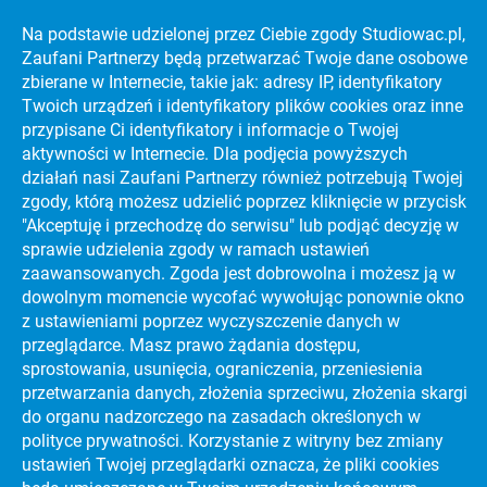
Na podstawie udzielonej przez Ciebie zgody Studiowac.pl,
Zaufani Partnerzy będą przetwarzać Twoje dane osobowe
KATALOG UCZELNI WYŻSZYCH
zbierane w Internecie, takie jak: adresy IP, identyfikatory
Twoich urządzeń i identyfikatory plików cookies oraz inne
PREVIEW SECTION
przypisane Ci identyfikatory i informacje o Twojej
aktywności w Internecie. Dla podjęcia powyższych
działań nasi Zaufani Partnerzy również potrzebują Twojej
PORADNIKI
DARMOWY KURS MATURALNY!
zgody, którą możesz udzielić poprzez kliknięcie w przycisk
"Akceptuję i przechodzę do serwisu" lub podjąć decyzję w
PORADNIKI
STRES NA MATURZE
sprawie udzielenia zgody w ramach ustawień
zaawansowanych. Zgoda jest dobrowolna i możesz ją w
PORADNIKI
CIEKAWE KIERUNKI STUDIÓW
dowolnym momencie wycofać wywołując ponownie okno
z ustawieniami poprzez wyczyszczenie danych w
PORADNIKI
JAK ZDAĆ MATURĘ?
przeglądarce. Masz prawo żądania dostępu,
sprostowania, usunięcia, ograniczenia, przeniesienia
PORADNIKI
NAJLEPSZE UCZELNIE WYŻSZE NA ŚWIECIE
przetwarzania danych, złożenia sprzeciwu, złożenia skargi
do organu nadzorczego na zasadach określonych w
PORADNIKI
EFEKTYWNA NAUKA
polityce prywatności. Korzystanie z witryny bez zmiany
ZOBACZ KATALOG UCZELNI WYŻSZYCH I
ustawień Twojej przeglądarki oznacza, że pliki cookies
BAZĘ KIERUNKÓW STUDIÓW: