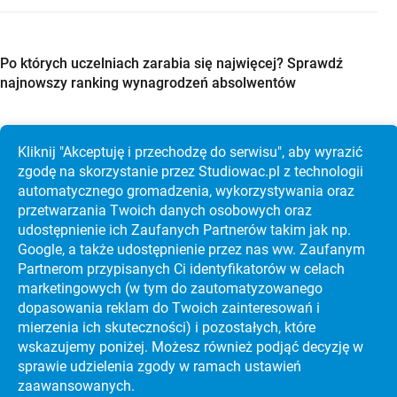
Po których uczelniach zarabia się najwięcej? Sprawdź
najnowszy ranking wynagrodzeń absolwentów
Kliknij "Akceptuję i przechodzę do serwisu", aby wyrazić
zgodę na skorzystanie przez Studiowac.pl z technologii
Studia w Holandii po maturze? Sprawdź Maastricht
automatycznego gromadzenia, wykorzystywania oraz
University, koszty i rekrutację krok po kroku
przetwarzania Twoich danych osobowych oraz
udostępnienie ich Zaufanych Partnerów takim jak np.
Google, a także udostępnienie przez nas ww. Zaufanym
Partnerom przypisanych Ci identyfikatorów w celach
marketingowych (w tym do zautoma­tyzo­wanego
dopasowania reklam do Twoich zainteresowań i
mierzenia ich skuteczności) i pozostałych, które
wskazujemy poniżej. Możesz również podjąć decyzję w
sprawie udzielenia zgody w ramach ustawień
zaawansowanych.