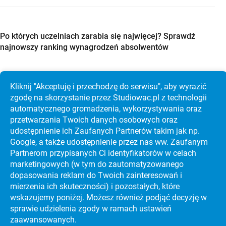
Po których uczelniach zarabia się najwięcej? Sprawdź
najnowszy ranking wynagrodzeń absolwentów
Kliknij "Akceptuję i przechodzę do serwisu", aby wyrazić
zgodę na skorzystanie przez Studiowac.pl z technologii
Studia w Holandii po maturze? Sprawdź Maastricht
automatycznego gromadzenia, wykorzystywania oraz
University, koszty i rekrutację krok po kroku
przetwarzania Twoich danych osobowych oraz
udostępnienie ich Zaufanych Partnerów takim jak np.
Google, a także udostępnienie przez nas ww. Zaufanym
Partnerom przypisanych Ci identyfikatorów w celach
marketingowych (w tym do zautoma­tyzo­wanego
dopasowania reklam do Twoich zainteresowań i
mierzenia ich skuteczności) i pozostałych, które
wskazujemy poniżej. Możesz również podjąć decyzję w
sprawie udzielenia zgody w ramach ustawień
zaawansowanych.