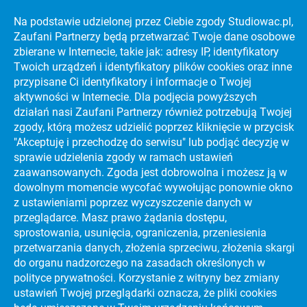
Na podstawie udzielonej przez Ciebie zgody Studiowac.pl,
Zaufani Partnerzy będą przetwarzać Twoje dane osobowe
KATALOG UCZELNI WYŻSZYCH
zbierane w Internecie, takie jak: adresy IP, identyfikatory
Twoich urządzeń i identyfikatory plików cookies oraz inne
PREVIEW SECTION
przypisane Ci identyfikatory i informacje o Twojej
aktywności w Internecie. Dla podjęcia powyższych
działań nasi Zaufani Partnerzy również potrzebują Twojej
PORADNIKI
STRES NA MATURZE
zgody, którą możesz udzielić poprzez kliknięcie w przycisk
"Akceptuję i przechodzę do serwisu" lub podjąć decyzję w
PORADNIKI
CIEKAWE KIERUNKI STUDIÓW
sprawie udzielenia zgody w ramach ustawień
zaawansowanych. Zgoda jest dobrowolna i możesz ją w
PORADNIKI
JAK ZDAĆ MATURĘ?
dowolnym momencie wycofać wywołując ponownie okno
z ustawieniami poprzez wyczyszczenie danych w
PORADNIKI
DARMOWY KURS MATURALNY!
przeglądarce. Masz prawo żądania dostępu,
sprostowania, usunięcia, ograniczenia, przeniesienia
PORADNIKI
NAJLEPSZE UCZELNIE WYŻSZE NA ŚWIECIE
przetwarzania danych, złożenia sprzeciwu, złożenia skargi
do organu nadzorczego na zasadach określonych w
PORADNIKI
EFEKTYWNA NAUKA
polityce prywatności. Korzystanie z witryny bez zmiany
ZOBACZ KATALOG UCZELNI WYŻSZYCH I
ustawień Twojej przeglądarki oznacza, że pliki cookies
BAZĘ KIERUNKÓW STUDIÓW: