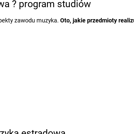
owa ? program studiów
aspekty zawodu muzyka.
Oto, jakie przedmioty realiz
uzyka estradowa