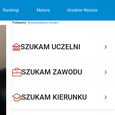
Rankingi
Matura
Uczelnie Wyższe
Polecamy :
Wyszukiwarka Uczelni
BAZA UCZELNI WYŻSZYCH
Uczelnia Społeczno-Medyczna w
POLECANA UCZELNIA
Warszawie
Dołącz do uczelni, która rozwija pasje i
SZUKAM UCZELNI
przygotowuje do przyszłości
Sprawdź
SZUKAM ZAWODU
SZUKAM KIERUNKU
POLECANE UCZELNIE