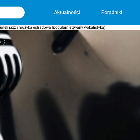
Aktualności
Poradniki
runek jazz i muzyka estradowa (popularnie zwany wokalistyka)
e