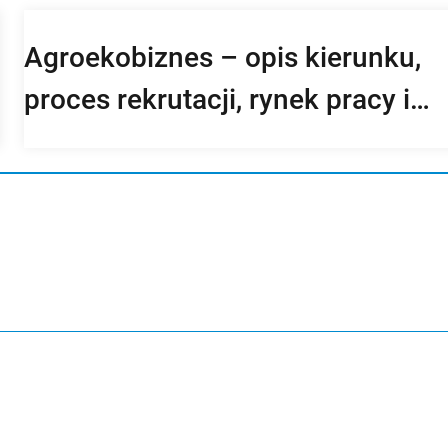
perspektywy pracy po studiach
Agroekobiznes – opis kierunku,
proces rekrutacji, rynek pracy i
opinie studentów