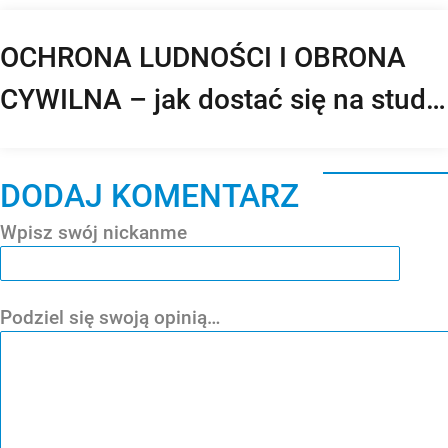
OCHRONA LUDNOŚCI I OBRONA
CYWILNA – jak dostać się na studia
na Akademii Policji w Szczytnie,
Akademii Pożarniczej i Akademii
DODAJ KOMENTARZ
Sztuki Wojennej? Rekrutacja,
Wpisz swój nickanme
przedmioty, praca
Podziel się swoją opinią…