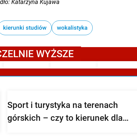
dło:
Katarzyna Kujawa
kierunki studiów
wokalistyka
CZELNIE WYŻSZE
Sport i turystyka na terenach
górskich – czy to kierunek dla
Ciebie? Sprawdź program, zarobki