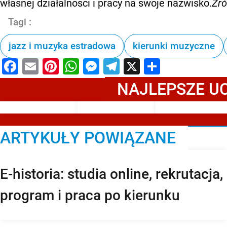
własnej działalności i pracy na swoje nazwisko.
Źró
Tagi :
jazz i muzyka estradowa
kierunki muzyczne
Facebook
Email
Pinterest
WhatsApp
Messenger
Telegram
X
Share
NAJLEPSZE U
ARTYKUŁY POWIĄZANE
E-historia: studia online, rekrutacja,
program i praca po kierunku