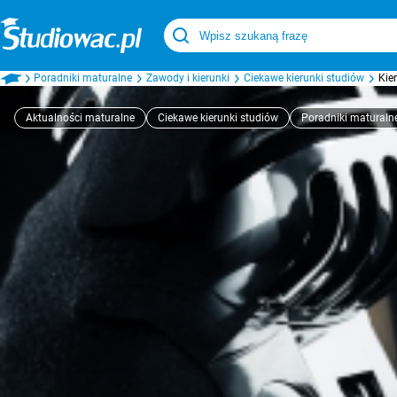
Poradniki maturalne
Zawody i kierunki
Ciekawe kierunki studiów
Kie
Aktualności maturalne
Ciekawe kierunki studiów
Poradniki maturaln