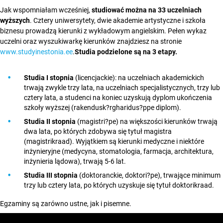
Jak wspomniałam wcześniej,
studiować można na 33 uczelniach
wyższych
. Cztery uniwersytety, dwie akademie artystyczne i szkoła
biznesu prowadzą kierunki z wykładowym angielskim. Pełen wykaz
uczelni oraz wyszukiwarkę kierunków znajdziesz na stronie
www.studyinestonia.ee
.
Studia podzielone są na 3 etapy.
Studia I stopnia
(licencjackie): na uczelniach akademickich
trwają zwykle trzy lata, na uczelniach specjalistycznych, trzy lub
cztery lata, a studenci na koniec uzyskują dyplom ukończenia
szkoły wyższej (rakendusk?rgharidus?ppe diplom).
Studia II stopnia
(magistri?pe) na większości kierunków trwają
dwa lata, po których zdobywa się tytuł magistra
(magistrikraad). Wyjątkiem są kierunki medyczne i niektóre
inżynieryjne (medycyna, stomatologia, farmacja, architektura,
inżynieria lądowa), trwają 5-6 lat.
Studia III stopnia
(doktoranckie, doktori?pe), trwające minimum
trzy lub cztery lata, po których uzyskuje się tytuł doktorikraad.
Egzaminy są zarówno ustne, jak i pisemne.