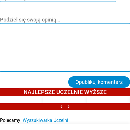
Podziel się swoją opinią…
Opublikuj komentarz
NAJLEPSZE UCZELNIE WYŻSZE
Polecamy :
Wyszukiwarka Uczelni
BAZA UCZELNI WYŻSZYCH
Umowa najmu pokoju dla studenta – pobierz darmowy wzór i
Aktualności maturalne