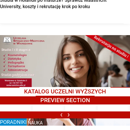
Studia w Holandii po maturze? Sprawdź Maastricht
University, koszty i rekrutację krok po kroku
KATALOG UCZELNI WYŻSZYCH
PREVIEW SECTION
PORADNIKI
EFEKTYWNA NAUKA