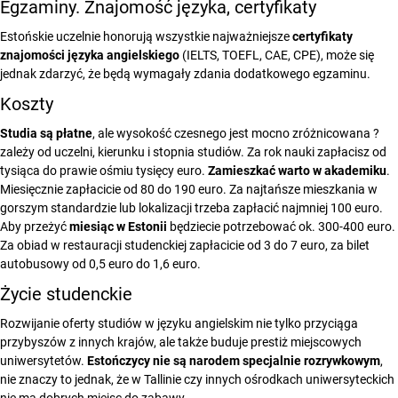
Egzaminy. Znajomość języka, certyfikaty
Estońskie uczelnie honorują wszystkie najważniejsze
certyfikaty
znajomości języka angielskiego
(IELTS, TOEFL, CAE, CPE), może się
jednak zdarzyć, że będą wymagały zdania dodatkowego egzaminu.
Koszty
Studia są płatne
, ale wysokość czesnego jest mocno zróżnicowana ?
zależy od uczelni, kierunku i stopnia studiów. Za rok nauki zapłacisz od
tysiąca do prawie ośmiu tysięcy euro.
Zamieszkać warto w akademiku
.
Miesięcznie zapłacicie od 80 do 190 euro. Za najtańsze mieszkania w
gorszym standardzie lub lokalizacji trzeba zapłacić najmniej 100 euro.
Aby przeżyć
miesiąc w Estonii
będziecie potrzebować ok. 300-400 euro.
Za obiad w restauracji studenckiej zapłacicie od 3 do 7 euro, za bilet
autobusowy od 0,5 euro do 1,6 euro.
Życie studenckie
Rozwijanie oferty studiów w języku angielskim nie tylko przyciąga
przybyszów z innych krajów, ale także buduje prestiż miejscowych
uniwersytetów.
Estończycy nie są narodem specjalnie rozrywkowym
,
nie znaczy to jednak, że w Tallinie czy innych ośrodkach uniwersyteckich