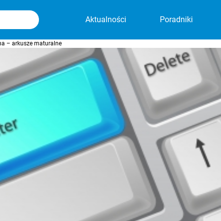
Aktualności
Poradniki
na – arkusze maturalne