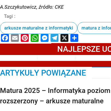
A.Szczykutowicz, źródło: CKE
Tagi :
arkusze maturalne z informatyki
matura z info
Facebook
Email
Pinterest
WhatsApp
Messenger
Telegram
X
Share
NAJLEPSZE U
ARTYKUŁY POWIĄZANE
Matura 2025 – Informatyka poziom
rozszerzony – arkusze maturalne