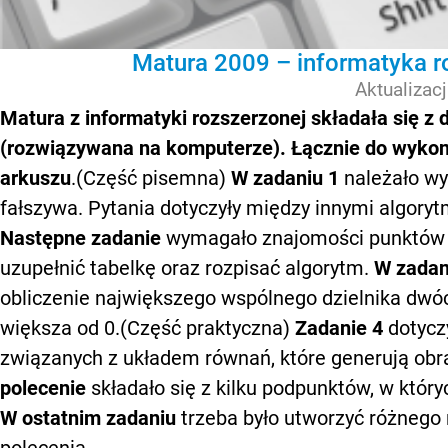
Matura 2009 – informatyka r
Aktualizac
Matura z informatyki rozszerzonej składała się z 
(rozwiązywana na komputerze). Łącznie do wykon
arkuszu
.(Część pisemna)
W zadaniu 1
należało wy
fałszywa. Pytania dotyczyły między innymi algoryt
Następne zadanie
wymagało znajomości punktów k
uzupełnić tabelkę oraz rozpisać algorytm.
W zadan
obliczenie największego wspólnego dzielnika dwóch
większa od 0.(Część praktyczna)
Zadanie 4
dotyczy
związanych z układem równań, które generują ob
polecenie
składało się z kilku podpunktów, w któr
W ostatnim zadaniu
trzeba było utworzyć różnego
polecenia.