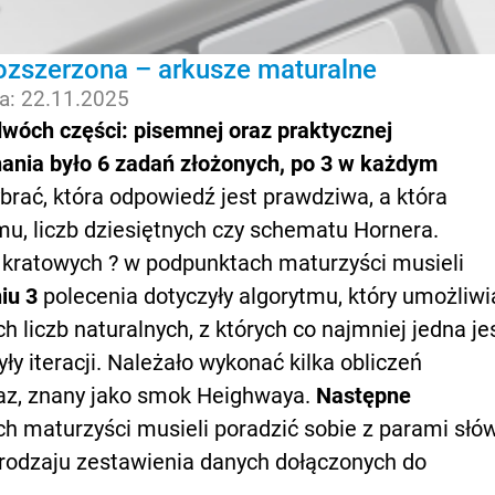
ozszerzona – arkusze maturalne
ja: 22.11.2025
dwóch części: pisemnej oraz praktycznej
ania było 6 zadań złożonych, po 3 w każdym
brać, która odpowiedź jest prawdziwa, a która
mu, liczb dziesiętnych czy schematu Hornera.
ratowych ? w podpunktach maturzyści musieli
iu 3
polecenia dotyczyły algorytmu, który umożliwi
 liczb naturalnych, z których co najmniej jedna je
ły iteracji. Należało wykonać kilka obliczeń
raz, znany jako smok Heighwaya.
Następne
ych maturzyści musieli poradzić sobie z parami słów
 rodzaju zestawienia danych dołączonych do